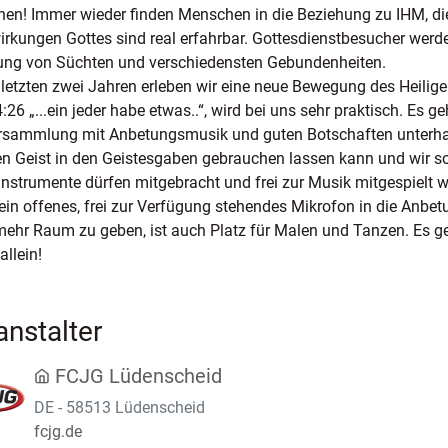
en! Immer wieder finden Menschen in die Beziehung zu IHM, di
irkungen Gottes sind real erfahrbar. Gottesdienstbesucher werde
ung von Süchten und verschiedensten Gebundenheiten.
 letzten zwei Jahren erleben wir eine neue Bewegung des Heiligen
4:26 „...ein jeder habe etwas..“, wird bei uns sehr praktisch. Es g
rsammlung mit Anbetungsmusik und guten Botschaften unterhalt
en Geist in den Geistesgaben gebrauchen lassen kann und wir s
nstrumente dürfen mitgebracht und frei zur Musik mitgespielt wer
ein offenes, frei zur Verfügung stehendes Mikrofon in die Anbe
ehr Raum zu geben, ist auch Platz für Malen und Tanzen. Es geh
allein!
anstalter
FCJG Lüdenscheid
DE - 58513 Lüdenscheid
fcjg.de