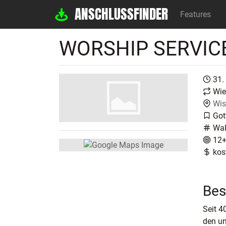
ANSCHLUSSFINDER
Features
WORSHIP SERVIC
31.
Wie
Wis
Got
Wal
12
kos
Bes
Seit 4
den un