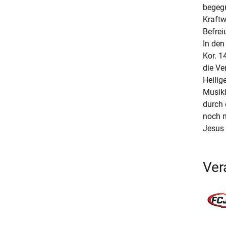
begegn
Kraftw
Befrei
In den
Kor. 1
die Ve
Heilig
Musiki
durch 
noch m
Jesus 
Ver