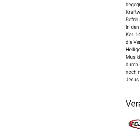
begegn
Kraftw
Befrei
In den
Kor. 1
die Ve
Heilig
Musiki
durch 
noch m
Jesus 
Ver