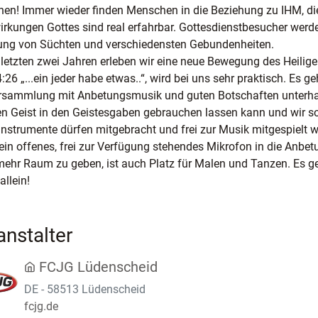
en! Immer wieder finden Menschen in die Beziehung zu IHM, di
irkungen Gottes sind real erfahrbar. Gottesdienstbesucher werde
ung von Süchten und verschiedensten Gebundenheiten.
 letzten zwei Jahren erleben wir eine neue Bewegung des Heiligen
4:26 „...ein jeder habe etwas..“, wird bei uns sehr praktisch. Es g
rsammlung mit Anbetungsmusik und guten Botschaften unterhalt
en Geist in den Geistesgaben gebrauchen lassen kann und wir s
nstrumente dürfen mitgebracht und frei zur Musik mitgespielt wer
ein offenes, frei zur Verfügung stehendes Mikrofon in die Anbe
ehr Raum zu geben, ist auch Platz für Malen und Tanzen. Es geh
allein!
anstalter
FCJG Lüdenscheid
DE - 58513 Lüdenscheid
fcjg.de