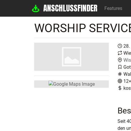
ANSCHLUSSFINDER
Features
WORSHIP SERVIC
28.
Wie
Wis
Got
Wal
12
kos
Bes
Seit 4
den un