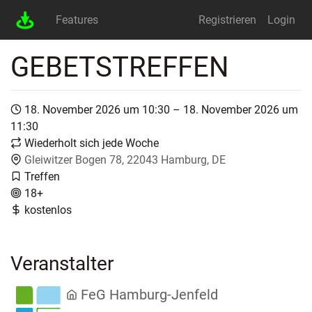
Features
Registrieren
Login
GEBETSTREFFEN
18. November 2026 um 10:30 – 18. November 2026 um
11:30
Wiederholt sich jede Woche
Gleiwitzer Bogen 78, 22043 Hamburg, DE
Treffen
18+
kostenlos
Veranstalter
FeG Hamburg-Jenfeld