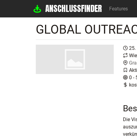
ANSCHLUSSFINDER
Features
GLOBAL OUTREA
25.
Wie
Gra
Akt
0 - 
kos
Bes
Die Vi
auszur
verkün