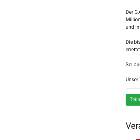
Der G.
Millio
und in
Die bi
errett
Sei au
Unser 
Teil
Ver