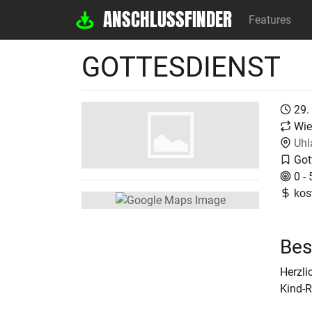
ANSCHLUSSFINDER
Features
GOTTESDIENST
29.
Wie
Uhl
Got
0 - 
kos
Bes
Herzli
Kind-