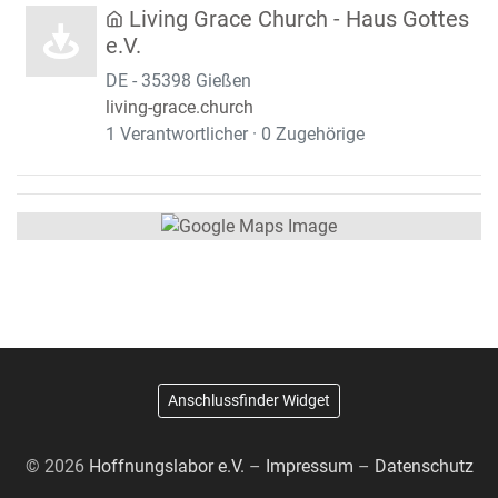
Living Grace Church - Haus Gottes
e.V.
DE - 35398 Gießen
living-grace.church
1 Verantwortlicher · 0 Zugehörige
Anschlussfinder Widget
© 2026
Hoffnungslabor e.V.
–
Impressum
–
Datenschutz