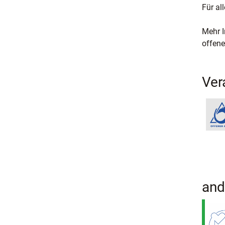
Für al
Mehr I
offene
Ver
and