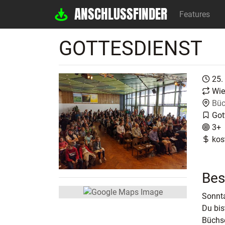
ANSCHLUSSFINDER
Features
GOTTESDIENST
25.
Wie
Büc
Got
3+
kos
Bes
Sonnta
Du bis
Büchse