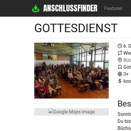
ANSCHLUSSFINDER
Features
GOTTESDIENST
6. 
Wie
Büc
Got
3+
kos
Bes
Sonnta
Du bis
Büchse