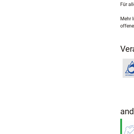
Für al
Mehr I
offene
Ver
and