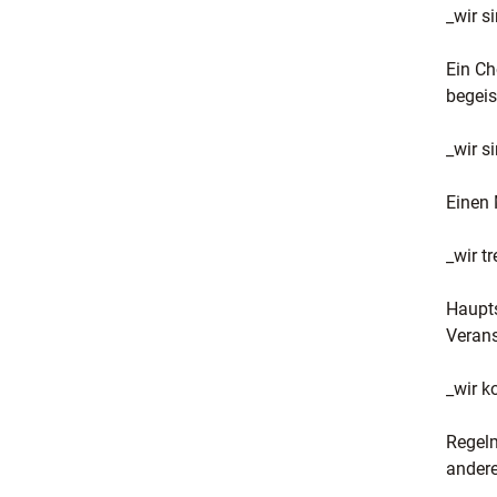
_wir s
Ein Ch
begeis
_wir s
Einen 
_wir t
Haupts
Verans
_wir k
Regelm
andere