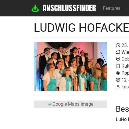
ANSCHLUSSFINDER
Features
LUDWIG HOFACK
25.
Wie
Dob
Kul
Pop
12 
kos
Bes
LuHo 