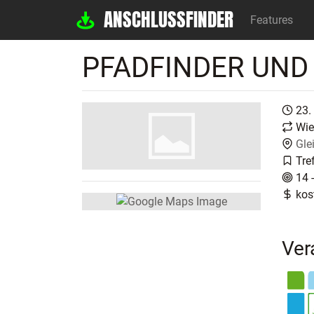
ANSCHLUSSFINDER
Features
PFADFINDER UND
23.
Wie
Gle
Tre
14 
kos
Ver