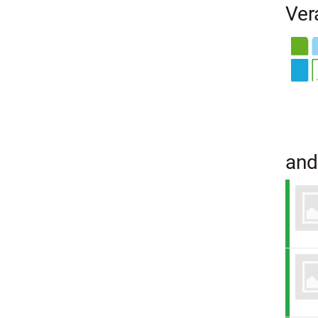
Ver
and