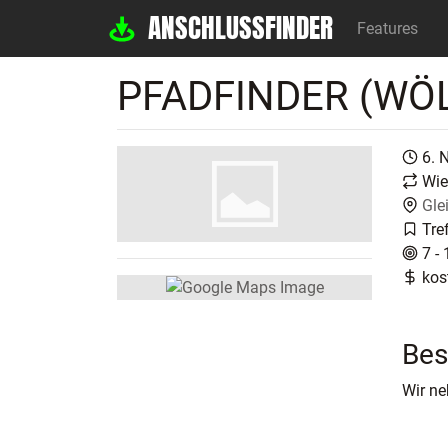
ANSCHLUSSFINDER
Features
PFADFINDER (WÖ
6. 
Wie
Gle
Tre
7 - 
kos
Bes
Wir ne