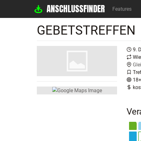
ANSCHLUSSFINDER
Features
GEBETSTREFFEN
9. 
Wie
Gle
Tre
18
kos
Ver