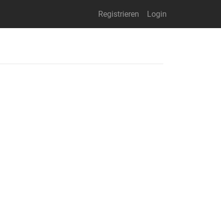
Registrieren
Login